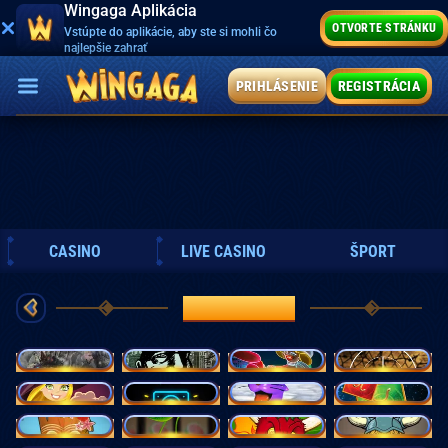
Wingaga Aplikácia
OTVORTE STRÁNKU
Vstúpte do aplikácie, aby ste si mohli čo
najlepšie zahrať
PRIHLÁSENIE
REGISTRÁCIA
CASINO
LIVE CASINO
ŠPORT
PLAYPEARLS
Asgards Gold
Mafia Story
Las Vegas
Soldiers Fortune
Golden Potion
Music Stage
Penguin Vacation
Golden Stars
Tiki Beach
True 3D Classic Slotmachine
Fruit Loops
The Vikings