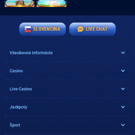
Jogo Dos Bichos Paraia
Farm Bingo
SLOVENČINA
LIVE CHAT
Všeobecné informácie
Casino
Live Casino
Jackpoty
Šport