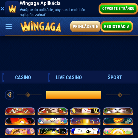
Wingaga Aplikácia
OTVORTE STRÁNKU
Vstúpte do aplikácie, aby ste si mohli čo
najlepšie zahrať
PRIHLÁSENIE
REGISTRÁCIA
CASINO
LIVE CASINO
ŠPORT
SALSA TECHNOLOGY
Super Zodiac Bingo
Pirates
Show Ball
Super Pachinko Plus
Super Hot Bingo
Pachinko 3D
Goal Bingo
Halloween Groove Bingo
Candy Bingo 3D
Super Flex Bingo
Super Pachinko
Candy Bingo