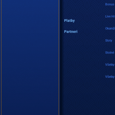
Bonus
Live Hr
Platby
Okamži
Partneri
Sloty
Stolné
Všetky
Všetky