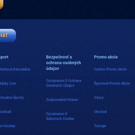
CHAT
port
Bezpečnosť a
Promo akcie
ochrana osobných
údajov
távková Kancelária
Casino Promo Akcie
Oznámenie O Ochrane
távky Live
Športové Promo Akcie
Osobných Údajov
irtuálne Športy
Výzvy
Zodpovedné Hranie
ootball
Obchod
Oznámenie O
Súboroch Cookie
ce Hockey
Turnaje