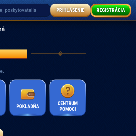
e, poskytovatelia
PRIHLÁSENIE
REGISTRÁCIA
ná
E NÁJSŤ
e.
CENTRUM
POKLADŇA
POMOCI