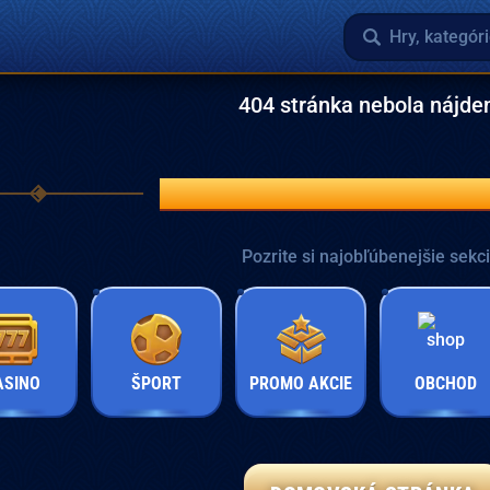
Hry, kategóri
404 stránka nebola nájde
UPS! TÚTO STRÁNKU NEVIEM
Pozrite si najobľúbenejšie sekci
ASINO
ŠPORT
PROMO AKCIE
OBCHOD