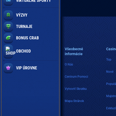
VIRTUÁLNE ŠPORTY
VÝZVY
TURNAJE
BONUS CRAB
Všeobecné
Casin
OBCHOD
informácie
Top
O Nás
VIP ÚROVNE
Nové
Centrum Pomoci
Populá
Vytvoriť Skratku
Majstr
Mapa Stránok
Exkluz