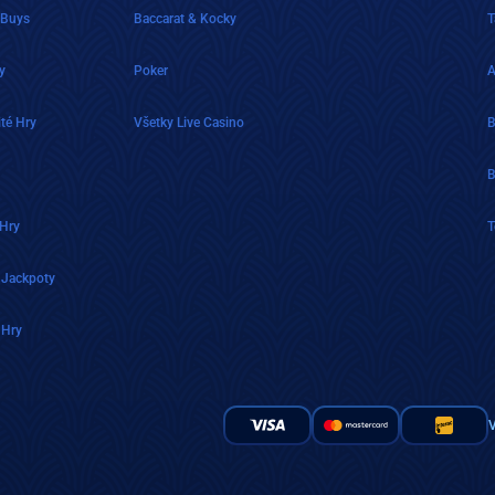
 Buys
Baccarat & Kocky
T
y
Poker
A
té Hry
Všetky Live Casino
B
B
 Hry
T
 Jackpoty
 Hry
V