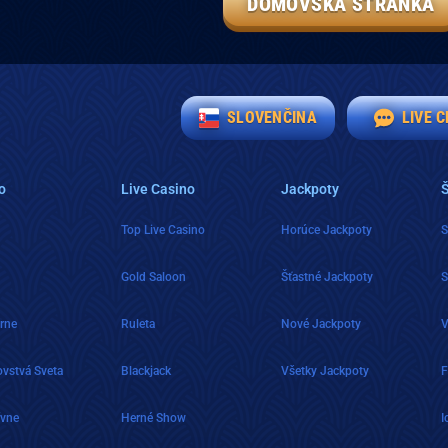
DOMOVSKÁ STRÁNKA
SLOVENČINA
LIVE 
o
Live Casino
Jackpoty
Š
Top Live Casino
Horúce Jackpoty
S
Gold Saloon
Šťastné Jackpoty
S
rne
Ruleta
Nové Jackpoty
V
ovstvá Sveta
Blackjack
Všetky Jackpoty
F
ívne
Herné Show
I