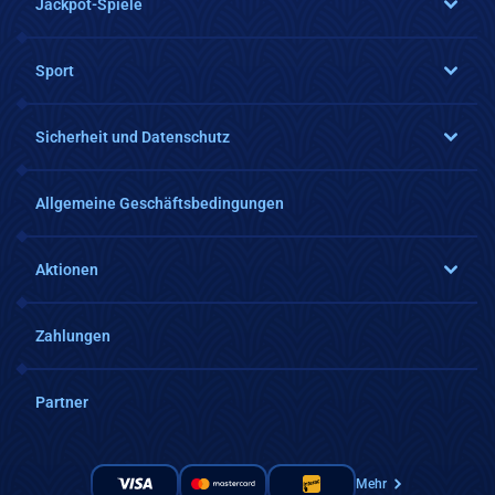
Jackpot-Spiele
Sport
Sicherheit und Datenschutz
Allgemeine Geschäftsbedingungen
Aktionen
Zahlungen
Partner
Mehr