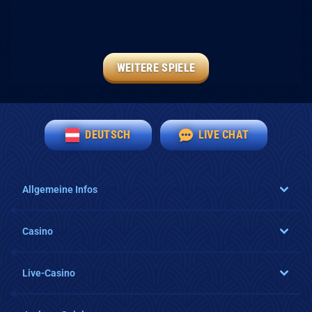
NEU
NEU
NEU
Chicken Runner
Lucky Ducky
Chicken Pirate
Chicken Cashway
NEU
NEU
NEU
Plinko Empire
Ox Coin Burning Board
Hot Keno
Rainbow Catcher
€ 84.187,21
€ 84.187,21
WEITERE SPIELE
NEU
NEU
NEU
Plinko
Turbo Mines
9 Coins Burning Board
Plinko 5000
DEUTSCH
LIVE CHAT
Allgemeine Infos
Casino
Live-Casino