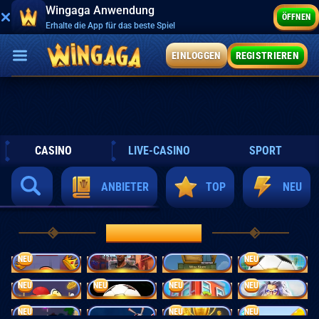
Wingaga Anwendung
ÖFFNEN
Erhalte die App für das beste Spiel
EINLOGGEN
REGISTRIEREN
CASINO
LIVE-CASINO
SPORT
ANBIETER
TOP
NEU
SOFORT-SPIELE
NEU
NEU
Chicken Road 2 Bonus
Penalty - From the Streets
Tower Rush
Penalty Unlimited
NEU
NEU
NEU
NEU
Chicken Road Bonus
Plinko Cup
MegaBlock
Olympus Plinko
NEU
NEU
NEU
Chicken Road Vegas
Aviatron
Penalty Nations Cup
Mine Slot