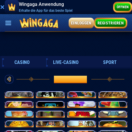
Wingaga Anwendung
ÖFFNEN
Erhalte die App für das beste Spiel
EINLOGGEN
REGISTRIEREN
CASINO
LIVE-CASINO
SPORT
PLAYPEARLS
Asgards Gold
Mafia Story
Las Vegas
Soldiers Fortune
Golden Potion
Music Stage
Penguin Vacation
Golden Stars
Tiki Beach
True 3D Classic Slotmachine
Fruit Loops
The Vikings
Aztec Treasure
Zodiac Signs
Golden Egg Keno
Hallo Wins Day