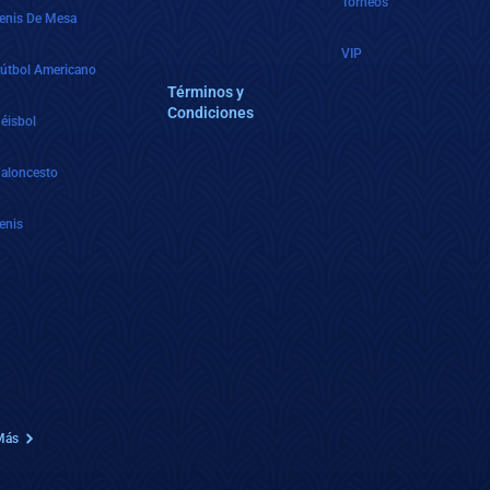
Torneos
enis De Mesa
VIP
útbol Americano
Términos y
Condiciones
éisbol
aloncesto
enis
Más