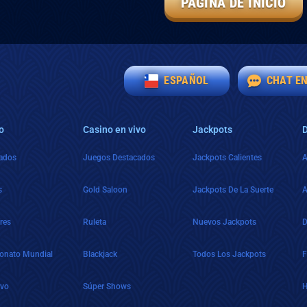
PÁGINA DE INICIO
ESPAÑOL
CHAT EN
o
Casino en vivo
Jackpots
ados
Juegos Destacados
Jackpots Calientes
A
s
Gold Saloon
Jackpots De La Suerte
A
res
Ruleta
Nuevos Jackpots
D
onato Mundial
Blackjack
Todos Los Jackpots
F
ivo
Súper Shows
H