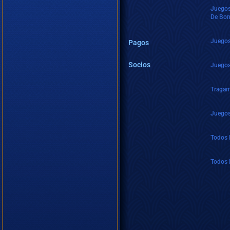
Juego
De Bo
Juegos
Pagos
Socios
Juegos
Traga
Juegos
Todos 
Todos 