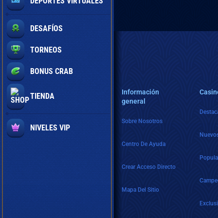
DEPORTES VIRTUALES
DESAFÍOS
TORNEOS
BONUS CRAB
Información
Casin
TIENDA
general
Destac
Sobre Nosotros
NIVELES VIP
Nuevo
Centro De Ayuda
Popula
Crear Acceso Directo
Campe
Mapa Del Sitio
Exclus