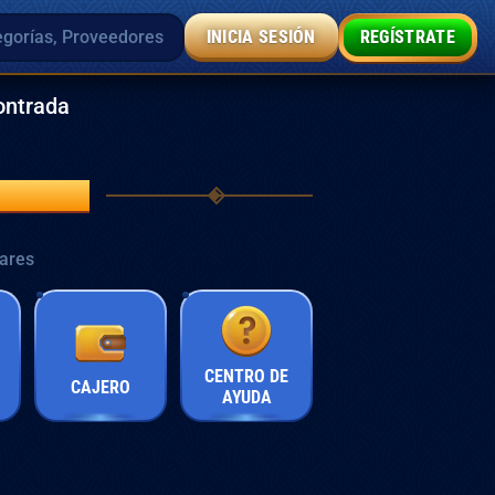
egorías, Proveedores
INICIA SESIÓN
REGÍSTRATE
contrada
 PÁGINA
ares
CENTRO DE
CAJERO
AYUDA