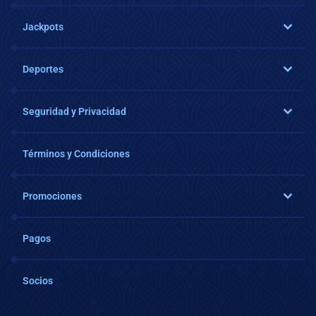
Jackpots
Deportes
Seguridad y Privacidad
Términos y Condiciones
Promociones
Pagos
Socios