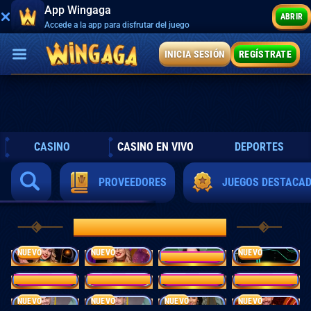
App Wingaga
ABRIR
Accede a la app para disfrutar del juego
INICIA SESIÓN
REGÍSTRATE
CASINO
CASINO EN VIVO
DEPORTES
PROVEEDORES
JUEGOS DESTACA
TODO EL CASINO EN VIVO
NUEVO
NUEVO
NUEVO
Gravity Blackjack
Gravity Roulette
Football Thrill
Rush Atom Roulette
€70.017,91
€70.017,91
€70.017,91
€70.017,91
€70.017,91
€70.017,91
€70.017,91
€70.017,91
€70.017,91
€70.017,91
Virtual Roulette
European Roulette
Jacks or Better
Virtual Monaco Roulette
NUEVO
NUEVO
NUEVO
NUEVO
Live Roulette
Live French Roulette
Speed Blackjack
Live Baccarat 1