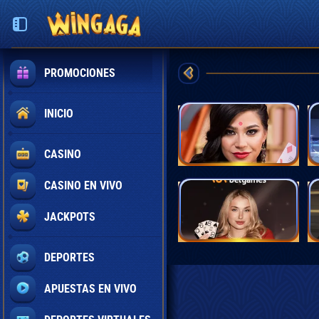
PROMOCIONES
Lucky 7
INICIO
CASINO
CASINO EN VIVO
War of Bets
JACKPOTS
DEPORTES
APUESTAS EN VIVO