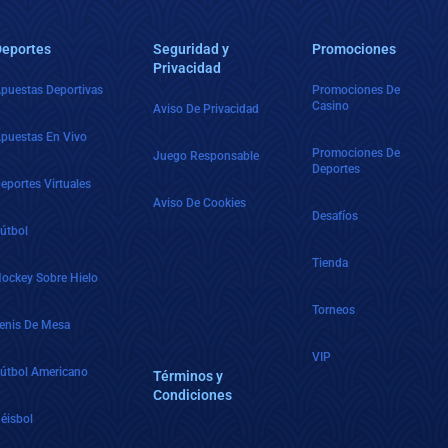
Deportes
Seguridad y
Promociones
Privacidad
puestas Deportivas
Promociones De
Casino
Aviso De Privacidad
puestas En Vivo
Promociones De
Juego Responsable
Deportes
eportes Virtuales
Aviso De Cookies
Desafíos
útbol
Tienda
ockey Sobre Hielo
Torneos
enis De Mesa
VIP
útbol Americano
Términos y
Condiciones
éisbol