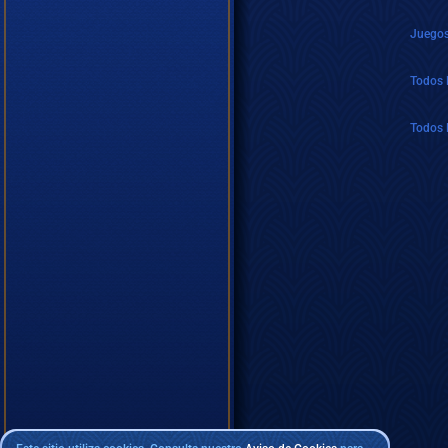
Juegos
Todos 
Todos 