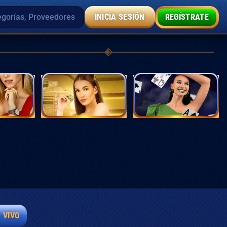
egorías, Proveedores
INICIA SESIÓN
REGÍSTRATE
oker
Lucky 5
BetGames - Lobby
 VIVO