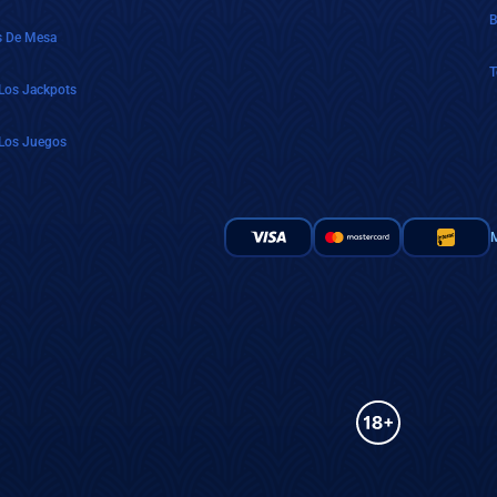
B
 De Mesa
T
Los Jackpots
Los Juegos