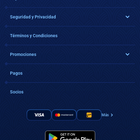
Seguridad y Privacidad
Términos y Condiciones
Promociones
Pagos
Socios
Más