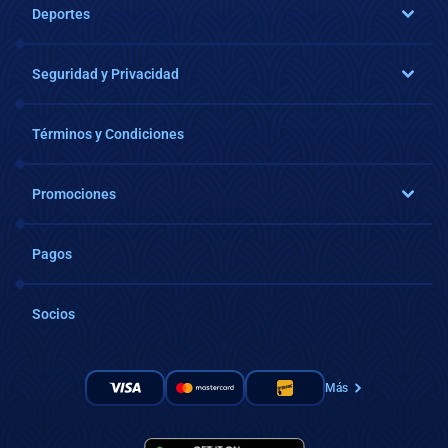
Deportes
Seguridad y Privacidad
Términos y Condiciones
Promociones
Pagos
Socios
Más