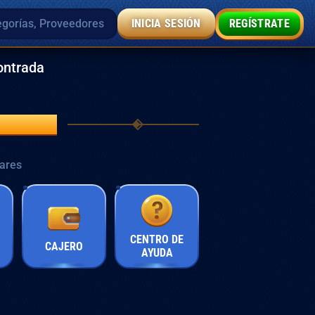
egorías, Proveedores
INICIA SESIÓN
REGÍSTRATE
contrada
 PÁGINA
ares
CENTRO DE
CAJERO
AYUDA