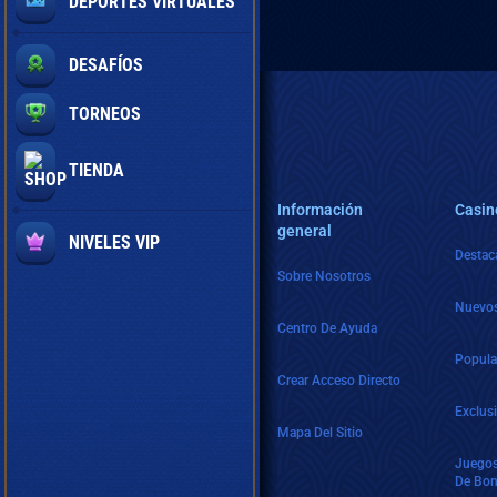
DEPORTES VIRTUALES
DESAFÍOS
TORNEOS
TIENDA
Información
Casin
general
NIVELES VIP
Destac
Sobre Nosotros
Nuevo
Centro De Ayuda
Popula
Crear Acceso Directo
Exclus
Mapa Del Sitio
Juego
De Bo