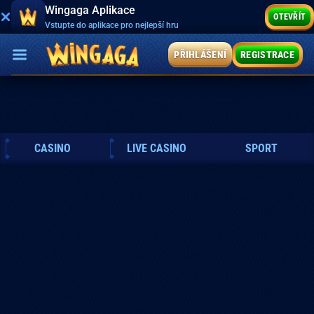
Wingaga Aplikace
OTEVŘÍT
Vstupte do aplikace pro nejlepší hru
PŘIHLÁŠENÍ
REGISTRACE
CASINO
LIVE CASINO
SPORT