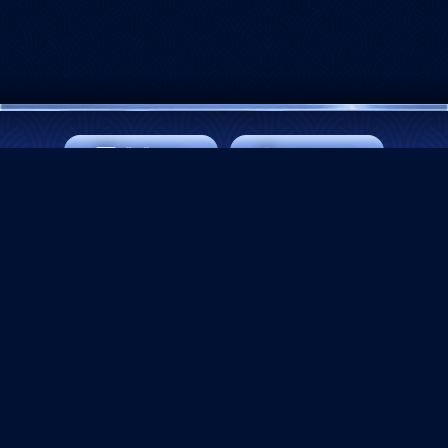
ČEŠTINA
LIVE CHAT
Obecné informace
Casino
Live Casino
Jackpoty