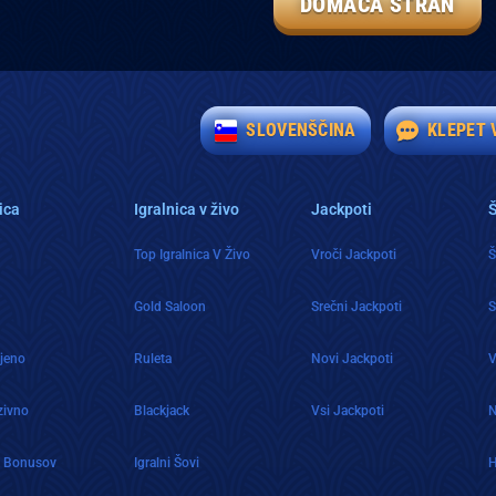
DOMAČA STRAN
SLOVENŠČINA
KLEPET 
ica
Igralnica v živo
Jackpoti
Š
Top Igralnica V Živo
Vroči Jackpoti
Š
Gold Saloon
Srečni Jackpoti
S
ljeno
Ruleta
Novi Jackpoti
V
zivno
Blackjack
Vsi Jackpoti
N
 Bonusov
Igralni Šovi
H