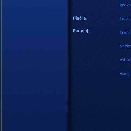
Igre V 
Plačila
Instant
Partnerji
Igralni
Namizn
Vsi Ja
Vse Igr