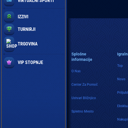
VIRTUALNI ŠPORTI
IZZIVI
TURNIRJI
TRGOVINA
Splošne
Igraln
informacije
VIP STOPNJE
Top
O Nas
Novo
Center Za Pomoč
Priljub
Ustvari Bližnjico
Eksklu
Spletno Mesto
Nakupi