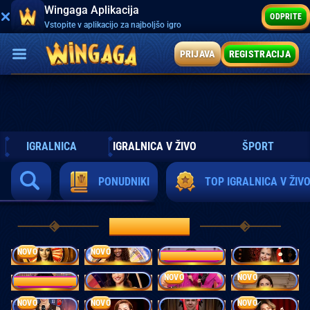
Wingaga Aplikacija
ODPRITE
Vstopite v aplikacijo za najboljšo igro
PRIJAVA
REGISTRACIJA
IGRALNICA
IGRALNICA V ŽIVO
ŠPORT
PONUDNIKI
TOP IGRALNICA V ŽIV
IGRALNI ŠOVI
NOVO
NOVO
Land of Ra
Gravity Wheel
Candy Wheel
Cabaret Roulette
66.370,58 €
66.370,58 €
NOVO
NOVO
Vegas Gobbler LIVE
Joker's Show
XBall
Robin The Fair
66.370,58 €
66.370,58 €
NOVO
NOVO
NOVO
Dynamite Roulette
Wonder Wheel
Top Card
Roulette Rouge