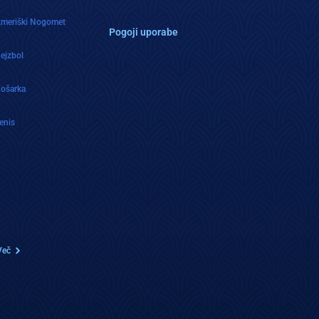
meriški Nogomet
Pogoji uporabe
ejzbol
ošarka
enis
Več