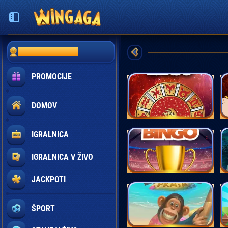
WORLD CUP FIESTA
PROMOCIJE
Super Zodiac Bingo
DOMOV
IGRALNICA
Goal Bingo
H
IGRALNICA V ŽIVO
JACKPOTI
Jogo Dos Bichos Paraia
ŠPORT