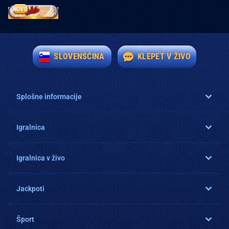
NOVO
Chicken Ways
SLOVENŠČINA
KLEPET V ŽIVO
Splošne informacije
Igralnica
Igralnica v živo
Jackpoti
Šport