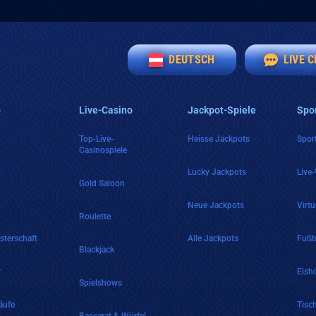
DEUTSCH
LIVE 
o
Live-Casino
Jackpot-Spiele
Spo
Top-Live-
Heisse Jackpots
Spor
Casinospiele
Lucky Jackpots
Live
Gold Saloon
Neue Jackpots
Virtu
Roulette
sterschaft
Alle Jackpots
Fußb
Blackjack
v
Eish
Spielshows
äufe
Tisc