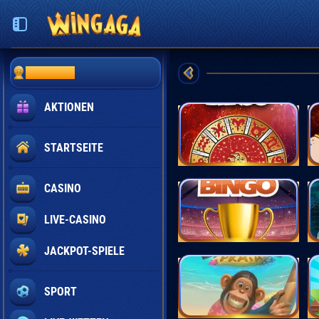
WM-PARTY
AKTIONEN
Super Zodiac Bingo
STARTSEITE
CASINO
Goal Bingo
H
LIVE-CASINO
JACKPOT-SPIELE
Jogo Dos Bichos Paraia
SPORT