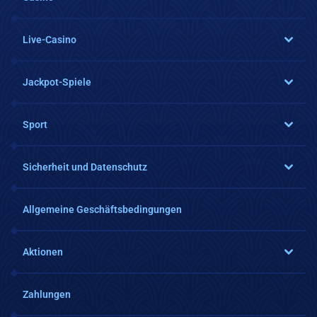
Live-Casino
Jackpot-Spiele
Sport
Sicherheit und Datenschutz
Allgemeine Geschäftsbedingungen
Aktionen
Zahlungen