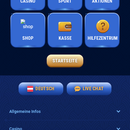
CASINO
SPORT
AKTIONEN
SHOP
KASSE
HILFEZENTRUM
STARTSEITE
DEUTSCH
LIVE CHAT
Allgemeine Infos
Casino