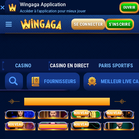
Wingaga Application
OUVRIR
Accéder à l'application pour mieux jouer
SE CONNECTER
S'INSCRIRE
CASINO
CASINO EN DIRECT
PARIS SPORTIFS
FOURNISSEURS
MEILLEUR LIVE C
TOUS LES JEUX DE LIVE CASINO
NOUVEAU
NOUVEAU
Mega Roulette
Blackjack 77 - Ruby
Money Time
Gravity Blackjack
NOUVEAU
NOUVEAU
Gravity Roulette
Football Thrill
Rush Atom Roulette
Speed Roulette
77 924,29 €
77 924,29 €
Blackjack 78 - Ruby
Gold Saloon VIP Speed Roulette
Turkish Mega Roulette
VIP Blackjack 14 - Emerald