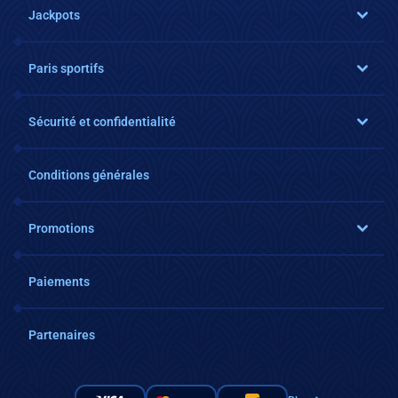
Jackpots
Paris sportifs
Sécurité et confidentialité
Conditions générales
Promotions
Paiements
Partenaires