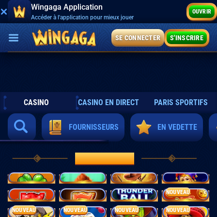
Wingaga Application
OUVRIR
Accéder à l'application pour mieux jouer
SE CONNECTER
S'INSCRIRE
CASINO
CASINO EN DIRECT
PARIS SPORTIFS
FOURNISSEURS
EN VEDETTE
EXCLUSIVITÉS
Double Lucky Clovers
Voltage Blitz Lucky Wukong
High Noon
Fortune Joker 5
NOUVEAU
Wild Wins 40
Flaming Stars Extreme Bell Link
Thunder Ball
Chicken Coin
NOUVEAU
NOUVEAU
NOUVEAU
NOUVEAU
Le Zeus
4 Supercharged Clovers: Hold and Win
Gold Rush with Johnny Cash
3 Mariachi: Hold & Win