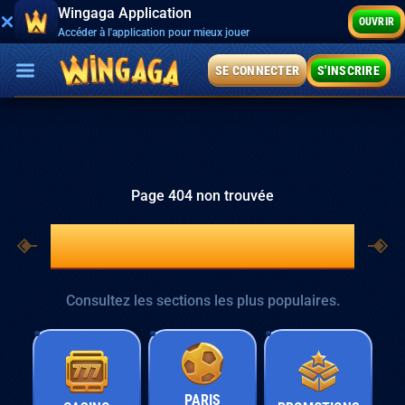
Wingaga Application
OUVRIR
Accéder à l'application pour mieux jouer
SE CONNECTER
S'INSCRIRE
Page 404 non trouvée
OUPS ! NOUS NE TROUVONS PAS
CETTE PAGE
Consultez les sections les plus populaires.
PARIS