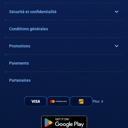
Sécurité et confidentialité
Conditions générales
Promotions
Paiements
Partenaires
Plus