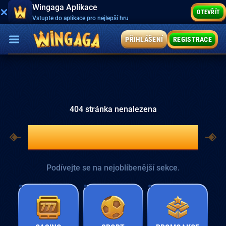
Wingaga Aplikace
OTEVŘÍT
Vstupte do aplikace pro nejlepší hru
PŘIHLÁŠENÍ
REGISTRACE
404 stránka nenalezena
OOPS! TUTO STRÁNKU NEMŮŽEME
NAJÍT
Podívejte se na nejoblíbenější sekce.