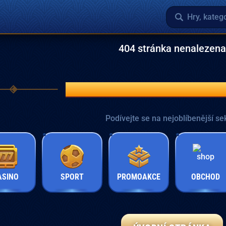
Hry, kateg
404 stránka nenalezena
OOPS! TUTO STRÁNKU NEMŮŽ
Podívejte se na nejoblíbenější se
ASINO
SPORT
PROMOAKCE
OBCHOD