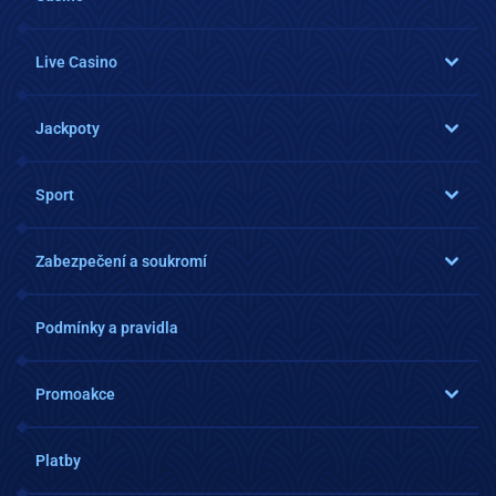
Live Casino
Jackpoty
Sport
Zabezpečení a soukromí
Podmínky a pravidla
Promoakce
Platby