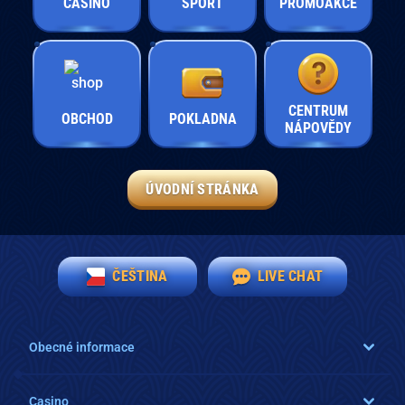
CASINO
SPORT
PROMOAKCE
CENTRUM
OBCHOD
POKLADNA
NÁPOVĚDY
ÚVODNÍ STRÁNKA
ČEŠTINA
LIVE CHAT
Obecné informace
Casino