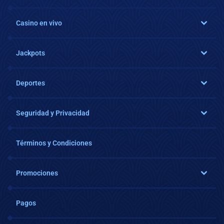
Casino en vivo
Jackpots
Deportes
Seguridad y Privacidad
Términos y Condiciones
Promociones
Pagos