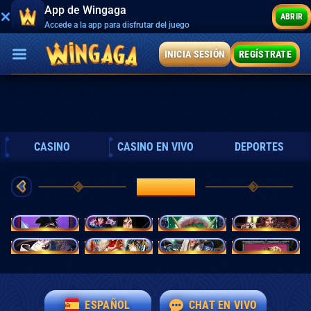
App de Wingaga
ABRIR
Accede a la app para disfrutar del juego
INICIA SESIÓN
REGÍSTRATE
CASINO
CASINO EN VIVO
DEPORTES
ARCADEM
Tap House
The Hatter’s Mad Tea Party
Evil Elf
The Armory
Eternal Night
Guardians Of Inari
Flashback Heroes: 243 Ways
Demon Academy
ESPAÑOL
CHAT EN VIVO