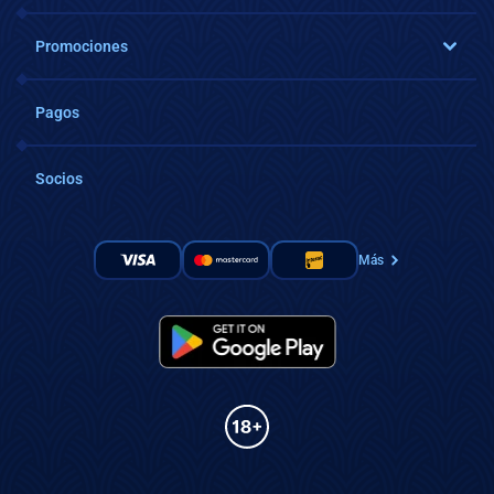
Promociones
Pagos
Socios
Más