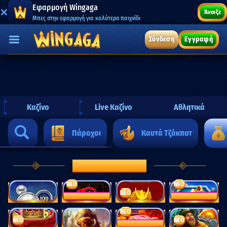
Εφαρμογή Wingaga
Άνοιξε
Μπες στην εφαρμογή για καλύτερο παιχνίδι
Σύνδεση
Εγγραφή
Καζίνο
Live Καζίνο
Αθλητικά
Πάροχοι
Καυτά Τζάκποτ
ΤΥΧΕΡΆ ΤΖΆΚΠΟΤ
NΈΟ
NΈΟ
9 Coins Grand Platinum Edition
Double Dragon Gold Hold&Win
Coins of Dragon - Hold & Win
Football Palace 1000
NΈΟ
13.939,85 €
13.939,85 €
83.545,72 €
83.545,72 €
NΈΟ
Shining Crown Bell Link
Buffalo Rampage - Hold & Hit
Crack & Smash The Piggy Bank
Fisherman's Luck
NΈΟ
NΈΟ
13.939,85 €
13.939,85 €