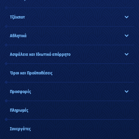
Τζάκποτ
Αθλητικά
Ασφάλεια και Ιδιωτικό απόρρητο
Όροι και Προϋποθέσεις
Προσφορές
Πληρωμές
Συνεργάτες