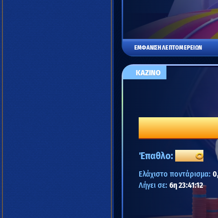
ΕΜΦΆΝΙΣΗ ΛΕΠΤΟΜΕΡΕΙΏΝ
ΚΑΖΊΝΟ
GOLD SALO
Έπαθλο:
1100
Ελάχιστο ποντάρισμα:
0
Λήγει σε:
6η 23:41:12