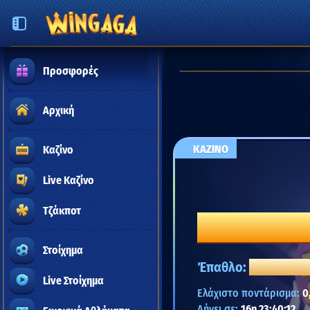
Προσφορές
Αρχική
ΚΑΖΊΝΟ
Καζίνο
Live Καζίνο
Τζάκποτ
DROPS & 
Στοίχημα
Έπαθλο:
2.000.000
Live Στοίχημα
Ελάχιστο ποντάρισμα:
0
Λήγει σε:
16η 23:40:12