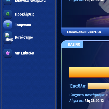
Εικονικά Αθλήματα
Προκλήσεις
Τουρνουά
ΕΜΦΆΝΙΣΗ ΛΕΠΤΟΜΕΡΕΙΏΝ
Κατάστημα
ΚΑΖΊΝΟ
VIP Επίπεδα
VOLTENT 
Έπαθλο:
6.500.000
Ελάχιστο ποντάρισμα:
0
Λήγει σε:
41η 23:40:12