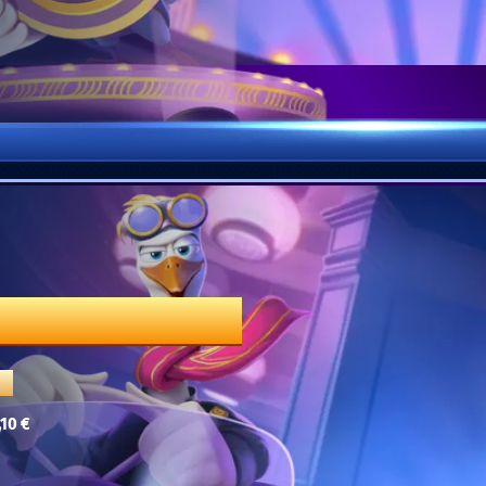
BOOSTER
 €
,10 €