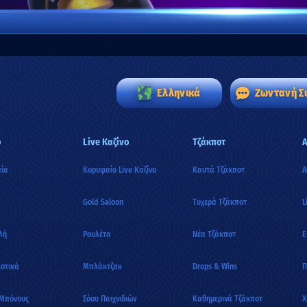
Ελληνικά
Ζωντανή Σ
ο
Live Καζίνο
Τζάκποτ
Α
ία
Κορυφαίο Live Καζίνο
Καυτά Τζάκποτ
Α
Gold Saloon
Τυχερά Τζάκποτ
L
λή
Ρουλέτα
Νέα Τζάκποτ
Ε
ιστικά
Μπλάκτζακ
Drops & Wins
Π
 Μπόνους
Σόου Παιχνιδιών
Καθημερινά Τζάκποτ
Χ