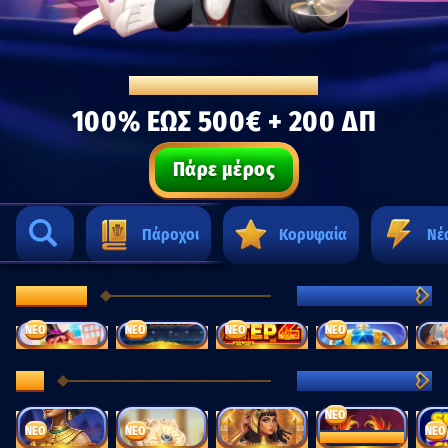
Μπόνους πρώτης κατάθεσης
100% ΕΏΣ 500€ + 200 ΔΠ
Πάρε μέρος
Πάροχοι
Κορυφαία
Νέ
ΚΟΡΥΦΑΊΑ
Δες τα όλα (557)
NΈΟ
NΈΟ
NΈΟ
NΈΟ
Crack More Piggy Banks
Trophy Rush Triple Boost
Hot Step 2 Extreme
Royal Strike
ΝΈΑ
Δες τα όλα (743)
NΈΟ
Cash of Cleopatra 2
Book of Demi Gods VII
The Age of Cleopatra
Inferno Rising: Hold & Win
NΈΟ
NΈΟ
NΈΟ
57.982,29 €
57.982,29 €