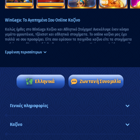
NΈΟ
57.982,29 €
57.982,29 €
50.159,50 €
50.159,50 €
WinGaga: Το Αγαπημένο Σου Online Καζίνο
Καλώς ήρθες στο WinGaga Καζίνο και Αθλητικό Στοίχημα! Ανακάλυψε έναν κόσμο
γεμάτο φρουτάκια, τζάκποτ και αθλητικά στοιχήματα. Το online καζίνο μας έχει
πολλά να σου προσφέρει. Είτε σου αρέσουν τα παιχνίδια καζίνο είτε τα στοιχήματα
σε διάφορα αθλητικά, εδώ θα βρεις αυτό που ψάχνεις. Υπάρχουν χιλιάδες παιχνίδια
και μπορείς να στοιχηματίσεις σε αγορές από όλο τον κόσμο. Παίξε φρουτάκια,
Εμφάνιση περισσότερων
ζωντανά παιχνίδια ή στοιχημάτισε σε διάφορα αθλητικά.
Αν είσαι νέος στο WinGaga, μπορείς να ξεκινήσεις διεκδικώντας μια προσφορά
καλωσορίσματος. Μπορείς να επιλέξεις ανάμεσα σε ένα μπόνους καλωσορίσματος
καζίνο ή ένα μπόνους πρώτης κατάθεσης αθλητικών στοιχημάτων. Εκτός από τις
προσφορές καλωσορίσματος, κάθε εβδομάδα προσφέρουμε πολλές προσφορές
Ελληνικά
Ζωντανή Συνομιλία
καζίνο και αθλητικών στοιχημάτων. Διεκδίκησε μπόνους cashback, μπόνους
ανανέωσης, ενισχυμένες αποδόσεις και πολλά άλλα. Τα μέλη μπορούν επίσης να
ανεβαίνουν σε επίπεδα VIP για να ξεκλειδώσουν περισσότερα προνόμια.
Αλλά η διασκέδαση δεν σταματάει εδώ. Μπορείς να ανακαλύψεις και άλλες
Γενικές πληροφορίες
συναρπαστικές λειτουργίες. Τα εγγεγραμμένα μέλη μπορούν να συμμετέχουν σε
τουρνουά ώστε να κερδίσουν νομίσματα και να τα ξοδέψουν στο κατάστημα.
WinGaga Kαζίνο και Αθλητικό Στοίχημα – Το Αγαπημένο σου Online Καζίνο!
Καζίνο
WinGaga Καζίνο: Παίξε τα Καλύτερα Παιχνίδια Καζίνο