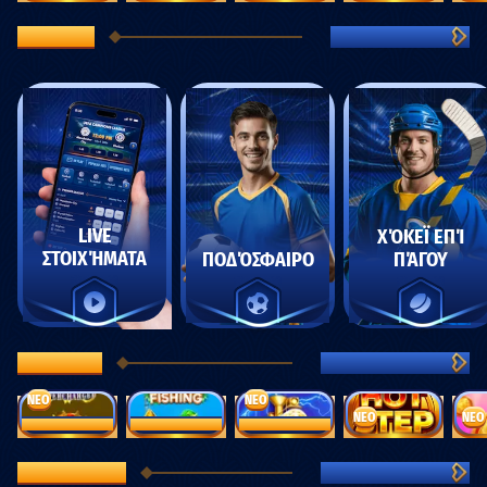
ΑΘΛΗΤΙΚΆ
Δες τα όλα (10)
LIVE
ΧΌΚΕΪ ΕΠΊ
ΣΤΟΙΧΉΜΑΤΑ
ΠΟΔΌΣΦΑΙΡΟ
ΠΆΓΟΥ
ΔΗΜΟΦΙΛΉ
Δες τα όλα (629)
NΈΟ
NΈΟ
Triple 5’s: Supercharged
100 Golden Coins: Reel Fishing
Thunderline Express: Hold & Win
Hot Step
NΈΟ
NΈΟ
57.982,29 €
57.982,29 €
50.159,50 €
50.159,50 €
57.982,29 €
57.982,29 €
ΑΠΟΚΛΕΙΣΤΙΚΆ
Δες τα όλα (546)