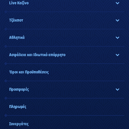
Στο WinGaga Καζίνο, μπορείς να παίξεις χιλιάδες παιχνίδια καζίνο. Έχοντας
Live Καζίνο
συνεργαστεί με διάφορους παρόχους καζίνο, προσφέρουμε μια σειρά από παιχνίδια
υψηλής ποιότητας. Μπορείς να δεις την πλήρη λίστα των παρόχων από το λόμπι του
καζίνο. Όλα τα παιχνίδια έχουν ελεγχθεί για την αξιοπιστία τους και μόνο τα
εγγεγραμμένα μέλη μπορούν να παίξουν με πραγματικά χρήματα, εξασφαλίζοντας
Τζάκποτ
έτσι μια ασφαλή εμπειρία παιχνιδιού για όλα τα μέλη. Παίξε φρουτάκια, κάθισε σε
ένα τραπέζι ή παίξε ένα τηλεπαιχνίδι. Μπορείς να ανακαλύψεις πολλά παιχνίδια.
The casino is easy to navigate with three main game halls, a casino, a live casino,
Αθλητικά
and a lobby for jackpots. In each game hall, you can find further sub-categories to
find a type of game. You can also use the search bar to look for a specific game,
category, or provider.
Ασφάλεια και Ιδιωτικό απόρρητο
Παιχνίδια WinGaga Καζίνο
Κλασικά & Μοντέρνα Φρουτάκια
Όροι και Προϋποθέσεις
Αγορές Μπόνους
Τζάκποτ
Megaways
Άμεσα Παιχνίδια
Προσφορές
Επιτραπέζια Παιχνίδια
Ζωντανά Παιχνίδια WinGaga Καζίνο
Πληρωμές
Gold Saloon
Ρουλέτα
Μπλάκτζακ
Συνεργάτες
Μπακαρά & Ζάρια