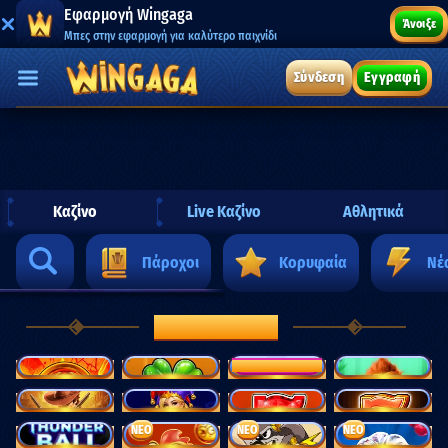
Εφαρμογή Wingaga
Άνοιξε
Μπες στην εφαρμογή για καλύτερο παιχνίδι
Σύνδεση
Εγγραφή
Καζίνο
Live Καζίνο
Αθλητικά
Πάροχοι
Κορυφαία
Νέ
ΑΠΟΚΛΕΙΣΤΙΚΆ
6.635,53 €
6.635,53 €
Phoenix HIT Hotfire Hold & Win Buy Bonus
Double Lucky Clovers
Piggy Bankroll: Vault Smash
Voltage Blitz Lucky Wukong
High Noon
Fortune Joker 5
Wild Wins 40
Flaming Stars Extreme Bell Link
NΈΟ
NΈΟ
NΈΟ
Thunder Ball
Chicken Coin
Le Zeus
4 Supercharged Clovers: Hold and Win