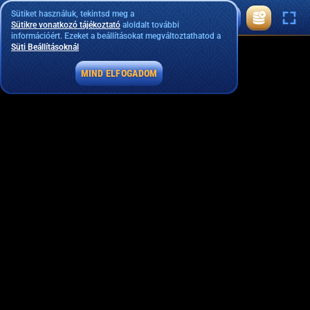
Sütiket használuk, tekintsd meg a
Sütikre vonatkozó tájékoztató
aloldalt további
információért. Ezeket a beállításokat megváltoztathatod a
Süti Beállításoknál
MIND ELFOGADOM