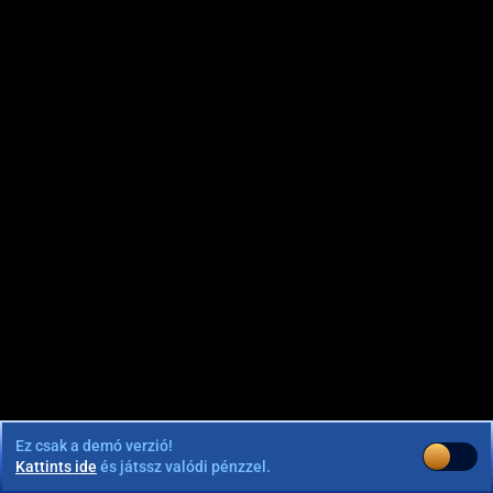
Ez csak a demó verzió!
Kattints ide
és játssz valódi pénzzel.