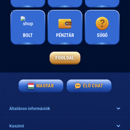
BOLT
PÉNZTÁR
SÚGÓ
FŐOLDAL
MAGYAR
ÉLŐ CHAT
Általános információk
Kaszinó