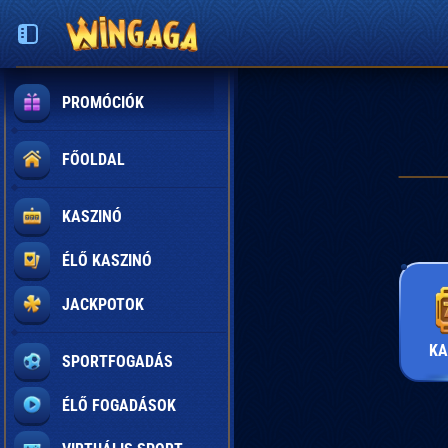
PROMÓCIÓK
FŐOLDAL
KASZINÓ
ÉLŐ KASZINÓ
JACKPOTOK
KA
SPORTFOGADÁS
ÉLŐ FOGADÁSOK