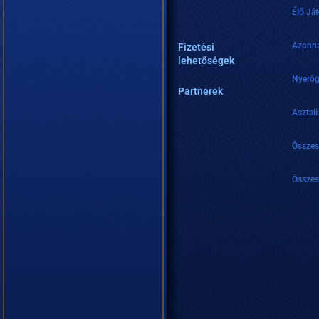
Élő Já
Azonna
Fizetési
lehetőségek
Nyerő
Partnerek
Asztali
Összes
Összes