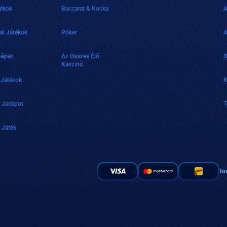
tékok
Baccarat & Kocka
A
li Játékok
Póker
A
gépek
Az Összes Élő
B
Kaszinó
 Játékok
K
 Jackpot
T
 Játék
To