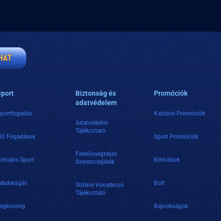
HAT
port
Biztonság és
Promóciók
adatvédelem
portfogadás
Kaszinó Promóciók
Adatvédelmi
Tájékoztató
lő Fogadások
Sport Promóciók
Felelősségteljes
irtuális Sport
Kihívások
Szerencsejáték
abdarúgás
Bolt
Sütikre Vonatkozó
Tájékoztató
égkorong
Bajnokságok