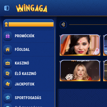
VILÁGBAJNOKSÁGI ÜNNEPSÉG
PROMÓCIÓK
Lucky 7
FŐOLDAL
KASZINÓ
War of Bets
ÉLŐ KASZINÓ
JACKPOTOK
SPORTFOGADÁS