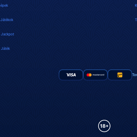
gépek
K
 Játékok
T
 Jackpot
 Játék
To