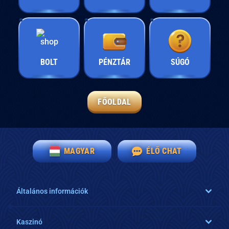
BOLT
PÉNZTÁR
SÚGÓ
FŐOLDAL
MAGYAR
ÉLŐ CHAT
Általános információk
Kaszinó