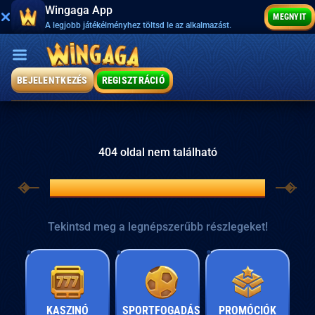
Wingaga App
MEGNYIT
A legjobb játékélményhez töltsd le az alkalmazást.
BEJELENTKEZÉS
REGISZTRÁCIÓ
404 oldal nem található
HOPPÁ! AZ OLDAL NEM TALÁLHATÓ
Tekintsd meg a legnépszerűbb részlegeket!
KASZINÓ
SPORTFOGADÁS
PROMÓCIÓK