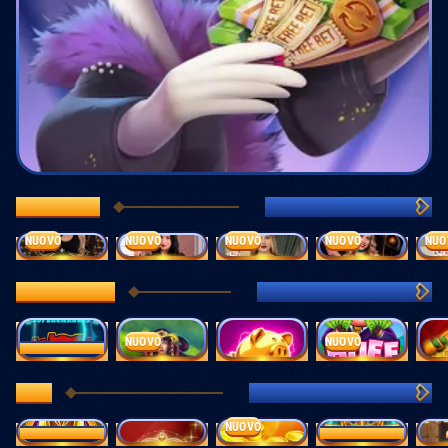
BLACKJACK
MOSTRA TUTTO (84)
NUOVO
NUOVO
NUOVO
NUOVO
NUO
Gold Saloon Blackjack
Luxe Blackjack 2
VIP Blackjack 1
Gravity Blackjack
HOT JACKPOT
MOSTRA TUTTO (235)
777 Hot Reels: Supercharged
Amaterasu's Treasures x1000
Piggy Party XL
Huff n' Wolf
Cro
NUOVO
NUOVO
4.779,70 €
4.779,70 €
SLOT
MOSTRA TUTTO (7365)
NUOVO
Super Grand Link Express: Hold & Win
Shining Crown
Hot Fortune Hold and Win
3 Pyramids of Gold: Hold & Win
4.779,70 €
4.779,70 €
4.779,70 €
4.779,70 €