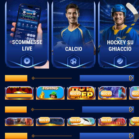
SCOMMESSE
HOCKEY SU
LIVE
CALCIO
GHIACCIO
POPOLARI
MOSTRA TUTTO (602)
Break the Piggy Bank
100 Golden Coins: Reel Fishing
Hot Step
3 Apex Treasures
NUOVO
NUOVO
NUO
4.779,70 €
4.779,70 €
MONDIALI
MOSTRA TUTTO (51)
NUOVO
NUOVO
NUOVO
NUO
Penalty - From the Streets
Trophy Rush Triple Boost
Penalty Unlimited
3 Gods Of Goalympus
ESCLUSIVI
MOSTRA TUTTO (508)