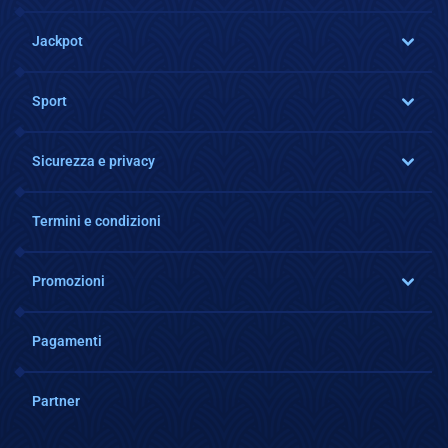
altissima qualità. Puoi accedere all'elenco completo dei provider dalla sezione
del casinò. Tutti i giochi sono testati per garantirne l'equità e solo i membri
registrati possono giocare con denaro reale, garantendo un'esperienza di
Jackpot
gioco sicura a tutti. Gioca alle slot, unisciti a un tavolo o partecipa a un game
show: ci sono moltissimi giochi da scoprire.
Il casinò è facile da esplorare, con tre sale giochi principali, un casinò, un
Sport
casinò live e una sezione per i jackpot. In ogni sala giochi, puoi trovare
ulteriori sottocategorie per trovare una tipologia di gioco. Puoi anche usare la
barra di ricerca per cercare un gioco, una categoria o un provider specifico.
Sicurezza e privacy
Giochi del casinò WinGaga
Slot classiche e moderne
Termini e condizioni
Acquisti bonus
Jackpot
Megaways
Giochi istantanei
Promozioni
Giochi da tavolo
Giochi del casinò live WinGaga
Pagamenti
Gold Saloon
Roulette
Blackjack
Partner
Baccarat e Dadi
Poker
Tavoli internazionali