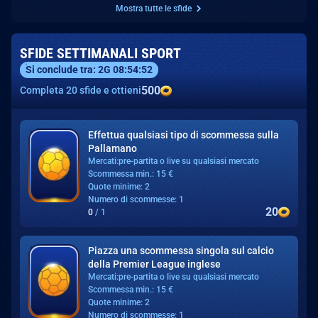
Mostra tutte le sfide
SFIDE SETTIMANALI SPORT
Si conclude tra:
2G 08:54:52
500
Completa 20 sfide e ottieni
Effettua qualsiasi tipo di scommessa sulla
Pallamano
Mercati:
pre-partita o live su qualsiasi mercato
Scommessa min.: 15 €
Quote minime: 2
Numero di scommesse: 1
20
0
/ 1
Piazza una scommessa singola sul calcio
della Premier League inglese
Mercati:
pre-partita o live su qualsiasi mercato
Scommessa min.: 15 €
Quote minime: 2
Numero di scommesse: 1