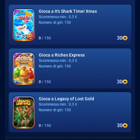
Gioca a It's Shark Time! Xmas
Scommessa min.: 0,3 €
Numero di giri: 150
30
0
/ 150
Gioca a Riches Express
Scommessa min.: 0,3 €
Numero di giri: 150
30
0
/ 150
Gioca a Legacy of Lost Gold
Scommessa min.: 0,3 €
Numero di giri: 150
30
0
/ 150