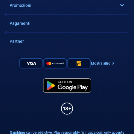
Promozioni
Pagamenti
Partner
Mostra altro
Gambling can be addictive. Play responsibly. Wingaga.com only accepts