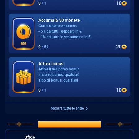
10
0
/ 1
Accumula 50 monete
Come ottenere monete:
- 5% da tutti i depositi in €
- 1% da tutte le scommesse in €
20
0
/ 50
Attiva bonus
Attiva il tuo primo bonus
Importo bonus: qualsiasi
Tipo di bonus: qualsiasi
10
0
/ 1
Mostra tutte le sfide
COME FUNZIONANO LE SFIDE
Sfide