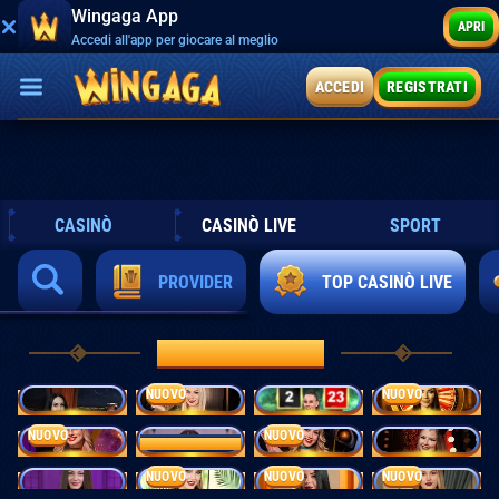
Wingaga App
APRI
Accedi all'app per giocare al meglio
ACCEDI
REGISTRATI
CASINÒ
CASINÒ LIVE
SPORT
PROVIDER
TOP CASINÒ LIVE
TOP CASINÒ LIVE
NUOVO
NUOVO
Vegas Roulette 500x
Gold Saloon Roulette
Dynamic Roulette 120x
Land of Ra
NUOVO
NUOVO
Gravity Roulette
Candy Wheel
Gravity Blackjack
Cabaret Roulette
144.542,80 €
144.542,80 €
NUOVO
NUOVO
NUOVO
Extra Crown Deluxe Live
Oasis VIP Blackjack
Türkçe VIP Blackjack 2
VIP Blackjack 1