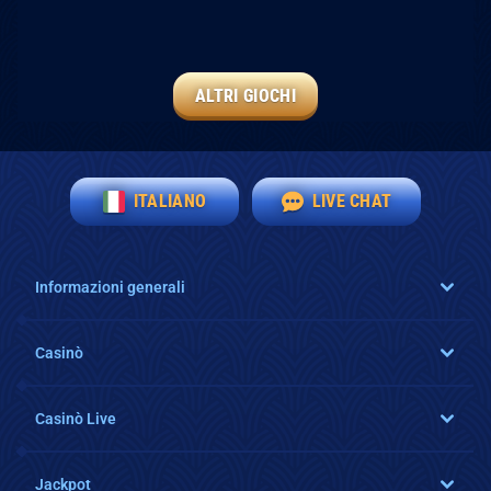
NUOVO
NUOVO
NUOVO
NUOVO
Blackjack 31
Speed Baccarat 3
Speed Baccarat 2
Speed Roulette
NUOVO
NUOVO
NUOVO
Blackjack 37
Dragon Fortune
Blackjack 34
Blackjack 2
ALTRI GIOCHI
NUOVO
NUOVO
NUOVO
NUOVO
Classic Roulette 2
Blackjack 33
Blackjack 32
Blackjack 35
ITALIANO
LIVE CHAT
Informazioni generali
Casinò
Casinò Live
Jackpot