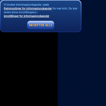
Vi bruker informasjonskapsler, sjekk
Retningslinjer for informasjonskapsler
for mer info. Du kan
endre disse innstillingene i
innstillinger for informasjonskapsler
AKSEPTER ALLE