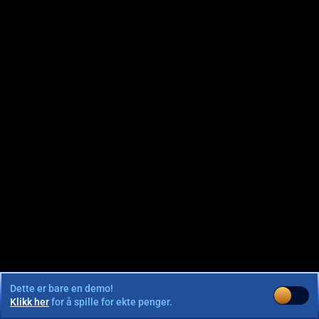
Dette er bare en demo!
Klikk her
for å spille for ekte penger.