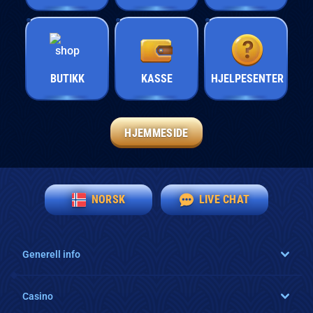
BUTIKK
KASSE
HJELPESENTER
HJEMMESIDE
NORSK
LIVE CHAT
Generell info
Casino