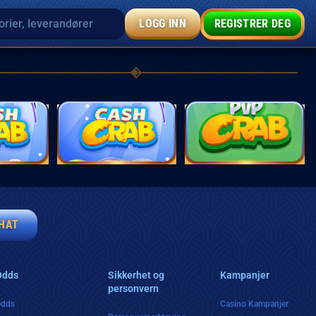
gorier, leverandører
LOGG INN
REGISTRER DEG
 Crab
Fancy Faces
CashCrab Football PvP
CHAT
Odds
Sikkerhet og
Kampanjer
personvern
dds
Casino Kampanjer