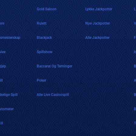
Gold Saloon
Lykke Jackpotter
L
ære
Rulett
Nye Jackpotter
V
smesterskap
Blackjack
Alle Jackpotter
F
sive
Spillshow
I
kjøp
Baccarat Og Terninger
B
ll
Poker
A
kelige Spill
Alle Live Casinospill
B
automater
B
ll
T