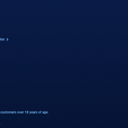
Mer
customers over 18 years of age.
.