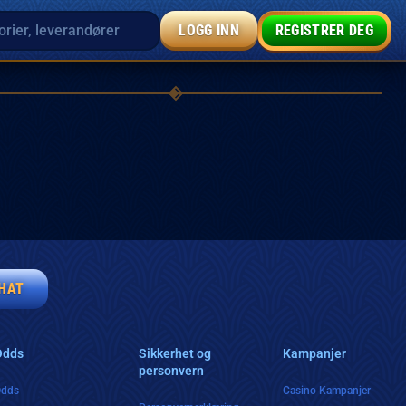
gorier, leverandører
LOGG INN
REGISTRER DEG
CHAT
Odds
Sikkerhet og
Kampanjer
personvern
dds
Casino Kampanjer