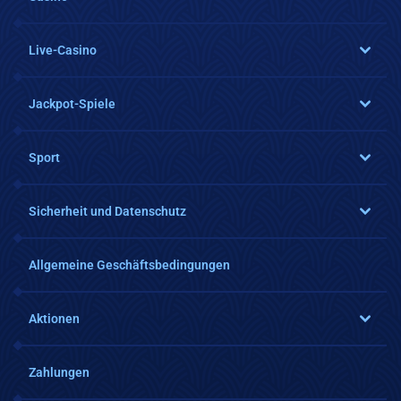
Live-Casino
Jackpot-Spiele
Sport
Sicherheit und Datenschutz
Allgemeine Geschäftsbedingungen
Aktionen
Zahlungen