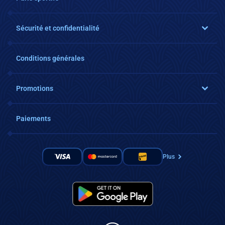
Sécurité et confidentialité
Conditions générales
Promotions
Paiements
Plus