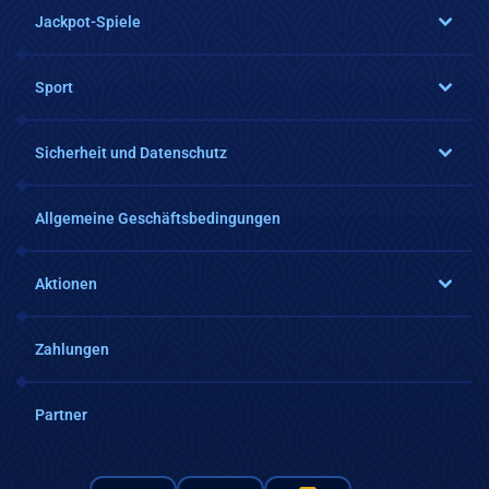
Jackpot-Spiele
Sport
Sicherheit und Datenschutz
Allgemeine Geschäftsbedingungen
Aktionen
Zahlungen
Partner