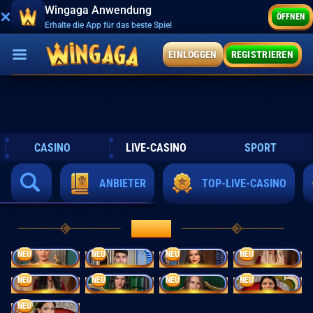
Wingaga Anwendung
ÖFFNEN
Erhalte die App für das beste Spiel
EINLOGGEN
REGISTRIEREN
CASINO
LIVE-CASINO
SPORT
ANBIETER
TOP-LIVE-CASINO
POKER
NEU
NEU
NEU
NEU
Texas Hold'em Multiplayer
Casino Hold'em
Bet On Teen Patti
Andar Bahar x5000
NEU
NEU
NEU
NEU
Andar Bahar
Emerald Hall Teen Patti 20-20
Emerald Hall Andar Bahar
Andar Bahar
NEU
Teen Patti