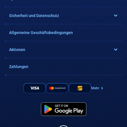
Sicherheit und Datenschutz
Allgemeine Geschäftsbedingungen
Aktionen
Zahlungen
Mehr